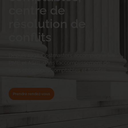
centre de
résolution de
conflits
Depuis 1994, Costmasters accompagne les 
PME et ASBL dans l’accomplissement de 
leurs obligations comptables et fiscales. 
Prendre rendez-vous