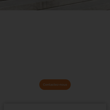
Nos
services
Costmasters vous propose deux axes de
services :
la comptabilité, fiscalité et l’aide
à la résolution de conflits
.
Contactez-nous