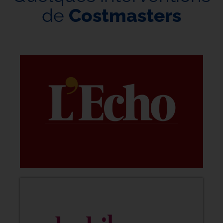
de
Costmasters