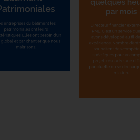
quelques heu
Patrimoniales
par mois
s entreprises du bâtiment les
Directeur financier exter
patrimoniales ont leurs
PME. C'est un service qu
téristiques. Elles ont besoin d’un
avons développé au fil de
i global et par chantier que nous
expérience. Nombre d’entr
maîtrisons.
souhaitent des compét
spécifiques pour accomp
projet, résoudre une diff
ponctuelle ou se décharge
mission.