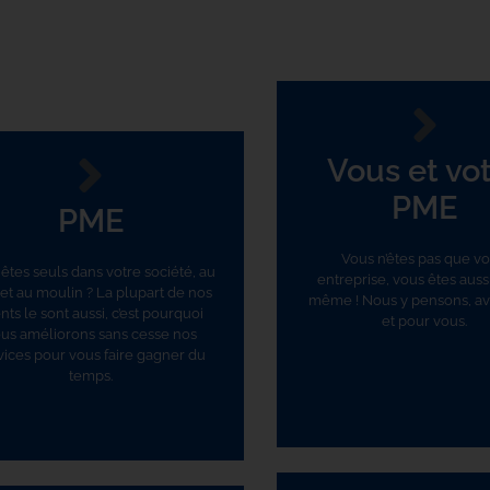
Vous et vo
PME
PME
Vous n’êtes pas que vo
êtes seuls dans votre société, au
entreprise, vous êtes auss
 et au moulin ? La plupart de nos
même ! Nous y pensons, a
ents le sont aussi, c’est pourquoi
et pour vous.
us améliorons sans cesse nos
vices pour vous faire gagner du
temps.