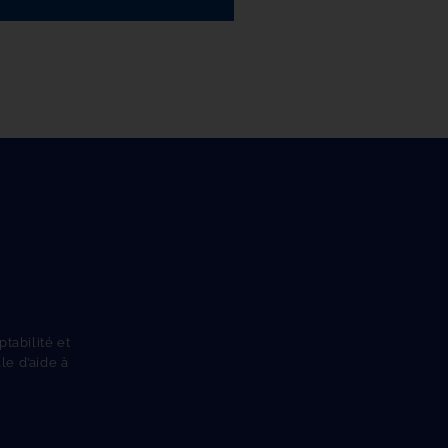
abilité et 
e d’aide à 