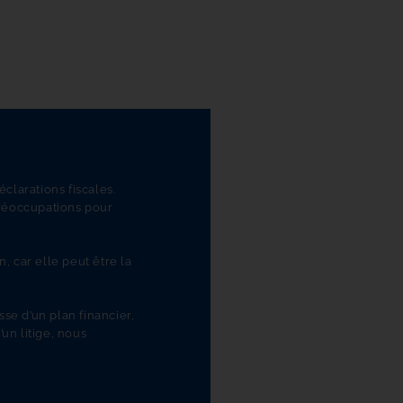
larations fiscales. 
réoccupations pour 
car elle peut être la 
e d’un plan financier, 
n litige, nous 