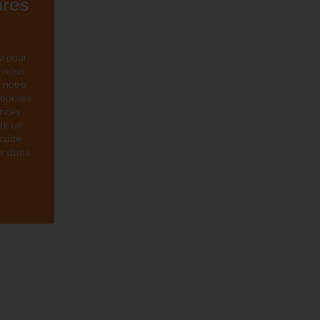
res
ne pour
e nous
 notre
eprises
ences
lir un
iculté
r d’une