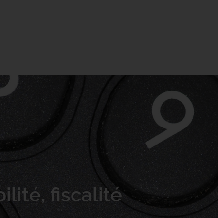
omptables
Taxe sur les plus-values
Centre de réso
ité, fiscalité