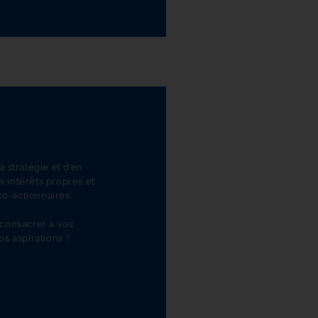
a stratégie et d’en
s intérêts propres et
co-actionnaires.
 consacrer à vos
s aspirations ?