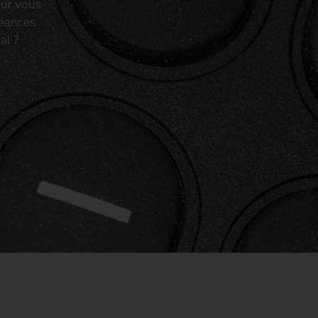
our vous
héances
al ?