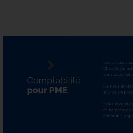
Les services co
Chez Costmaste
vous apporter d
Comptabilité
Ne nous limito
pour PME
source de progr
Nous savons que
d’une préoccupa
adoptons l’app