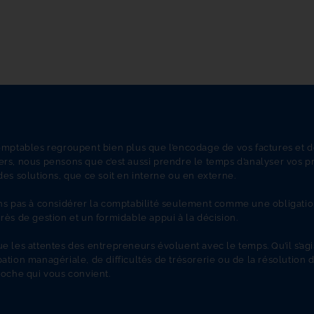
mptables regroupent bien plus que l’encodage de vos factures et déc
rs, nous pensons que c’est aussi prendre le temps d’analyser vos p
es solutions, que ce soit en interne ou en externe.
ns pas à considérer la comptabilité seulement comme une obligation, 
ès de gestion et un formidable appui à la décision.
 les attentes des entrepreneurs évoluent avec le temps. Qu’il s’agiss
tion managériale, de difficultés de trésorerie ou de la résolution d’u
roche qui vous convient.