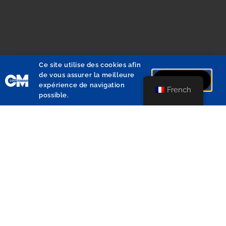
Du lundi au jeudi:
de 09.00 à 12.30
et de 13.30 à 17.00
Ce site utilise des cookies afin
Le vendredi:
de vous assurer la meilleure
J'accepte
expérience de navigation
French
de 09h00 à 12h30
possible.