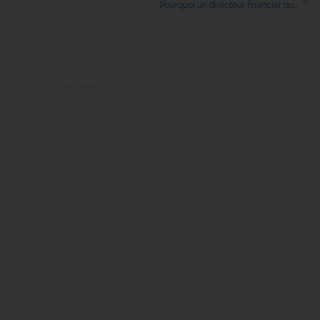
Pourquoi un directeur financier quelques heures par mois ?
Avenue de Saturne 21A
1180 Uccle
+32 2 340 82 30
info@costmasters.com