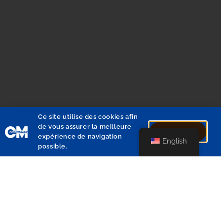
+32 2 340 82 30
info@costmasters.com
From Monday to Thursday:
9:00 am to 12:30 pm
Ce site utilise des cookies afin
and 1:30 pm to 5:00 pm
de vous assurer la meilleure
J'accepte
expérience de navigation
Friday:
English
possible.
9:00 am to 12:30 pm