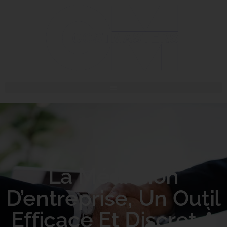
La Médiation
D’entreprise, Un Outil
Efficace Et Discret À