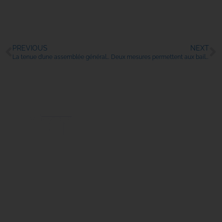
PREVIOUS
NEXT
La tenue d’une assemblée générale d’ASBL requiert une organisation stricte
Deux mesures permettent aux bailleurs et locataires commerciaux de s’entendre pour régler les retards de loyer.
Avenue de Saturne 21A
1180 Uccle