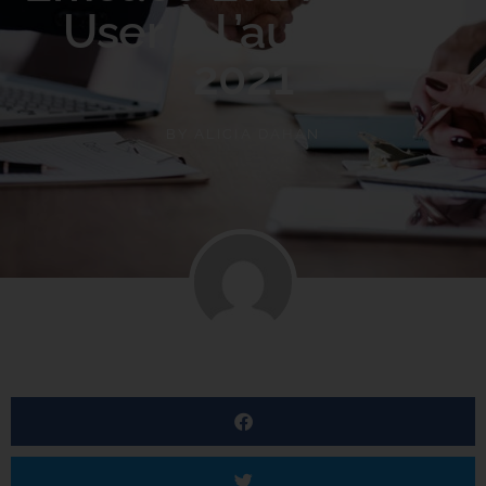
User À L’aube De
2021
BY
ALICIA DAHAN