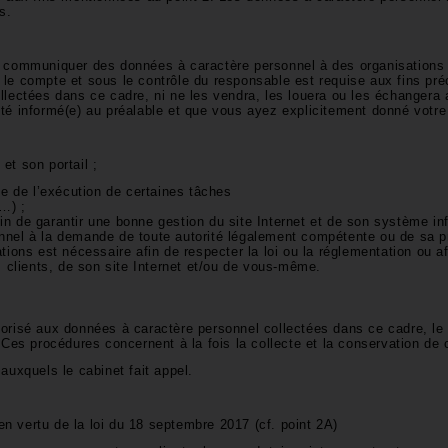
es.
e communiquer des données à caractère personnel à des organisations 
r le compte et sous le contrôle du responsable est requise aux fins pré
llectées dans ce cadre, ni ne les vendra, les louera ou les échangera
été informé(e) au préalable et que vous ayez explicitement donné vot
 et son portail ;
ue de l’exécution de certaines tâches
e…) ;
n de garantir une bonne gestion du site Internet et de son système in
nnel à la demande de toute autorité légalement compétente ou de sa pro
tions est nécessaire afin de respecter la loi ou la réglementation ou a
s clients, de son site Internet et/ou de vous-même.
orisé aux données à caractère personnel collectées dans ce cadre, le 
 Ces procédures concernent à la fois la collecte et la conservation d
auxquels le cabinet fait appel.
n vertu de la loi du 18 septembre 2017 (cf. point 2A)