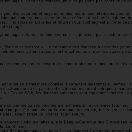
gation légale. Sans ces données, nous ne pouvons pas conclure de rela
elges, des autorités étrangères ou des institutions internationales, en 
cision judiciaire ou dans le cadre de la défense d’un intérêt légitime,
cales…) et sociales actuelles et futures nous contraignent à traiter des
s été chargés.
igation légale. Sans ces données, nous ne pouvons pas conclure de rel
es, fiscaux et révisoraux. Le traitement des données à caractère perso
l, de leurs administrateurs, entre autres, ainsi que des autres perso
tés.
us ne sommes pas en mesure de mener à bien notre mission de [révis
t est autorisé à traiter les données à caractère personnel suivantes :
ité électronique ou du passeport), adresse, numéro d’entreprise, numér
 via Tax-on-Web, les données suivantes sont également traitées : enfa
s.
sonne concernée ou ses proches a elle-même/ont eux-mêmes fournies.
ui n’ont pas été fournies par la personne concernée, telles que les do
lariés, administrateurs, clients, fournisseurs.
e sources publiques telles que la Banque-Carrefour des Entreprises, l
le des Bilans).
e aux fins mentionnées au point 2. Les données à caractère personnel