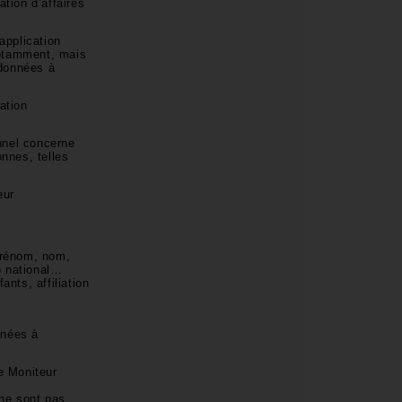
tion d’affaires
application
 notamment, mais
 données à
ation
nnel concerne
nnes, telles
eur
 prénom, nom,
o national…
nts, affiliation
nnées à
e Moniteur
 ne sont pas