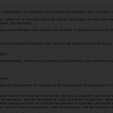
s responsables du traitement de nombreuses données, dont une partie 
 concerner en tant que client du cabinet, mais aussi en tant que relat
 client, par exemple).
ne concernée dont nous traitons les données à caractère personnel, d
l
 est Costmasters Fiduciaire sprl, Avenue de Saturne 21 à 1180 Uccle,
69665.
tère personnel, veuillez vous adresser à Costmasters par courrier posta
vantes :
ntion du blanchiment de capitaux et du financement du terrorisme et à l
 notre cabinet est tenu de collecter les données à caractère personnel 
 de naissance, lieu de naissance et, dans la mesure du possible, adre
 notre cabinet est tenu de collecter les données à caractère personnel 
 et, dans la mesure du possible, date de naissance, lieu de naissance