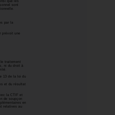
insi que les
rsonnel sont
sionnelle.
s par la
r prévoit une
 le traitement
, ni du droit à
urité.
 13 de la loi du
s et du résultat
vec la CTIF et
ion de soupçon
mplémentaires en
nt relatives au