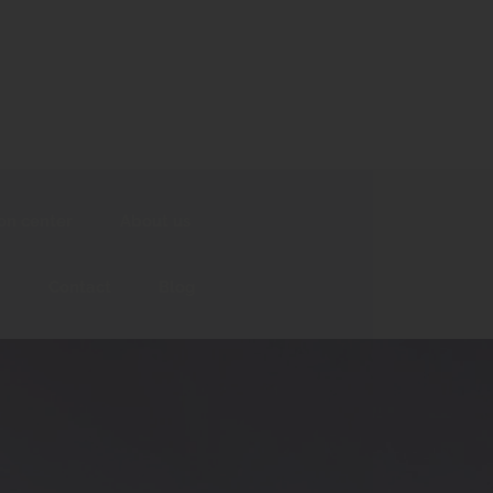
t resolution center
About us
Contact
Blog
ion center
About us
Contact
Blog