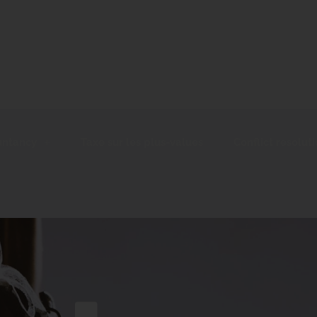
and accountancy
Taxe sur les plus-values
Conflic
untancy
Taxe sur les plus-values
Conflict resolut