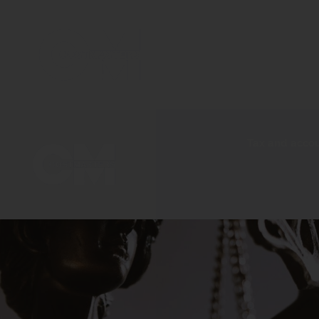
Tax 
Tax and acco