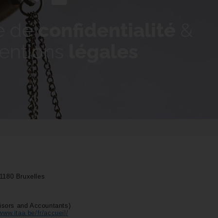
ue de
confidentialité
&
entions
légales
 1180 Bruxelles
visors and Accountants)
www.itaa.be/fr/accueil/