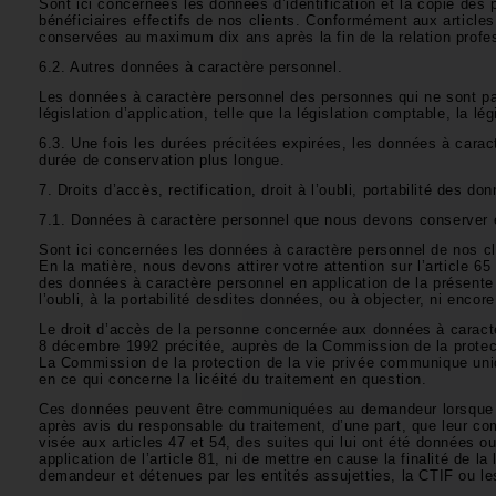
Sont ici concernées les données d’identification et la copie des
bénéficiaires effectifs de nos clients. Conformément aux article
conservées au maximum dix ans après la fin de la relation profes
6.2. Autres données à caractère personnel.
Les données à caractère personnel des personnes qui ne sont pa
législation d’application, telle que la législation comptable, la lég
6.3. Une fois les durées précitées expirées, les données à caract
durée de conservation plus longue.
7. Droits d’accès, rectification, droit à l’oubli, portabilité des d
7.1. Données à caractère personnel que nous devons conserver e
Sont ici concernées les données à caractère personnel de nos cli
En la matière, nous devons attirer votre attention sur l’article 6
des données à caractère personnel en application de la présente l
l’oubli, à la portabilité desdites données, ou à objecter, ni encore 
Le droit d’accès de la personne concernée aux données à caractèr
8 décembre 1992 précitée, auprès de la Commission de la protection
La Commission de la protection de la vie privée communique uniq
en ce qui concerne la licéité du traitement en question.
Ces données peuvent être communiquées au demandeur lorsque la
après avis du responsable du traitement, d’une part, que leur co
visée aux articles 47 et 54, des suites qui lui ont été données 
application de l’article 81, ni de mettre en cause la finalité de l
demandeur et détenues par les entités assujetties, la CTIF ou les 