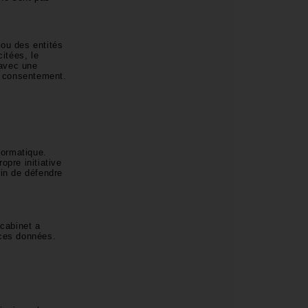
ou des entités
citées, le
 avec une
re consentement.
formatique.
pre initiative
fin de défendre
cabinet a
e ces données.