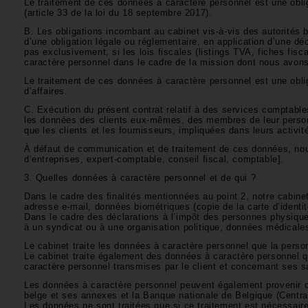
Le traitement de ces données à caractère personnel est une obli
(article 33 de la loi du 18 septembre 2017).
B. Les obligations incombant au cabinet vis-à-vis des autorités b
d’une obligation légale ou réglementaire, en application d’une dé
pas exclusivement, si les lois fiscales (listings TVA, fiches fis
caractère personnel dans le cadre de la mission dont nous avon
Le traitement de ces données à caractère personnel est une obl
d’affaires.
C. Exécution du présent contrat relatif à des services comptabl
les données des clients eux-mêmes, des membres de leur personne
que les clients et les fournisseurs, impliquées dans leurs activi
À défaut de communication et de traitement de ces données, no
d’entreprises, expert-comptable, conseil fiscal, comptable].
3. Quelles données à caractère personnel et de qui ?
Dans le cadre des finalités mentionnées au point 2, notre cabine
adresse e-mail, données biométriques (copie de la carte d’ident
Dans le cadre des déclarations à l’impôt des personnes physiques
à un syndicat ou à une organisation politique, données médicale
Le cabinet traite les données à caractère personnel que la per
Le cabinet traite également des données à caractère personnel q
caractère personnel transmises par le client et concernant ses sa
Les données à caractère personnel peuvent également provenir d
belge et ses annexes et la Banque nationale de Belgique (Centra
Les données ne sont traitées que si ce traitement est nécessair