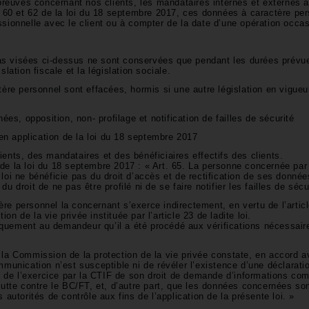
 preuves concernant nos clients, les mandataires internes et externes a
s 60 et 62 de la loi du 18 septembre 2017, ces données à caractère pe
sionnelle avec le client ou à compter de la date d’une opération occa
s visées ci-dessus ne sont conservées que pendant les durées prévue
islation fiscale et la législation sociale.
ère personnel sont effacées, hormis si une autre législation en vigueu
onnées, opposition, non- profilage et notification de failles de sécurité
n application de la loi du 18 septembre 2017
ents, des mandataires et des bénéficiaires effectifs des clients.
5 de la loi du 18 septembre 2017 : « Art. 65. La personne concernée par
oi ne bénéficie pas du droit d’accès et de rectification de ses données
du droit de ne pas être profilé ni de se faire notifier les failles de séc
e personnel la concernant s’exerce indirectement, en vertu de l’article
 de la vie privée instituée par l’article 23 de ladite loi.
uement au demandeur qu’il a été procédé aux vérifications nécessaire
 Commission de la protection de la vie privée constate, en accord a
mmunication n’est susceptible ni de révéler l’existence d’une déclarat
ou de l’exercice par la CTIF de son droit de demande d’informations co
a lutte contre le BC/FT, et, d’autre part, que les données concernées so
autorités de contrôle aux fins de l’application de la présente loi. »