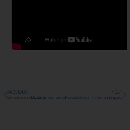
PREVIOUS
NEXT
De nouvelles obligations pour les administrateurs d’asbl
Podcast de 10 minutes : les responsbilités des administrateurs d’ ASBL