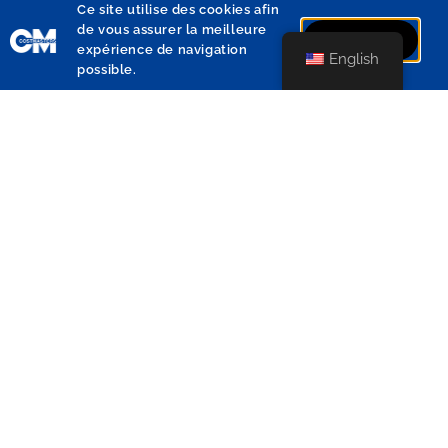
From Monday to Thursday:
Ce site utilise des cookies afin
de vous assurer la meilleure
9:00 am to 12:30 pm
J'accepte
expérience de navigation
English
and 1:30 pm to 5:00 pm
possible.
Friday:
9:00 am to 12:30 pm